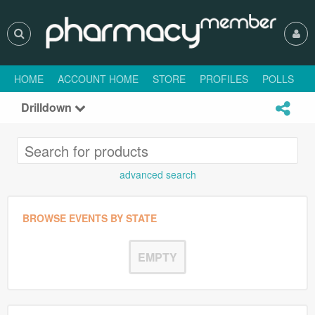
HOME
ACCOUNT HOME
STORE
PROFILES
POLLS
H
Drilldown
advanced search
BROWSE EVENTS BY STATE
EMPTY