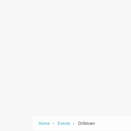
›
›
Home
Events
Drilldown