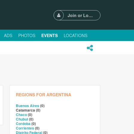
Join or Login
ADS
PHOTOS
EVENTS
LOCATIONS
REGIONS FOR ARGENTINA
Buenos Aires
(0)
Catamarca (0)
Chaco
(0)
Chubut
(0)
Cordoba
(0)
Corrientes
(0)
Distrito Federal
(0)