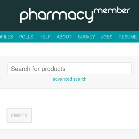
FILES
POLLS
HELP
ABOUT
SURVEY
JOBS
RESUME
advanced search
EMPTY