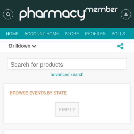
HOME
ACCOUNT HOME
STORE
PROFILES
POLLS
H
Drilldown
advanced search
BROWSE EVENTS BY STATE
EMPTY