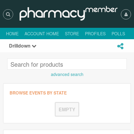
HOME
ACCOUNT HOME
STORE
PROFILES
POLLS
H
Drilldown
advanced search
BROWSE EVENTS BY STATE
EMPTY