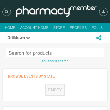
HOME
ACCOUNT HOME
STORE
PROFILES
POLLS
H
Drilldown
advanced search
BROWSE EVENTS BY STATE
EMPTY