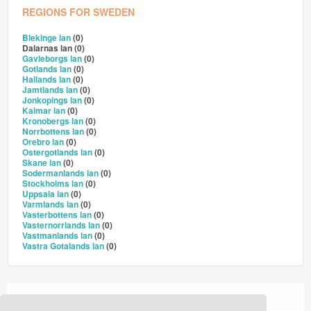
REGIONS FOR SWEDEN
Blekinge lan
(0)
Dalarnas lan (0)
Gavleborgs lan
(0)
Gotlands lan
(0)
Hallands lan
(0)
Jamtlands lan
(0)
Jonkopings lan
(0)
Kalmar lan
(0)
Kronobergs lan
(0)
Norrbottens lan
(0)
Orebro lan
(0)
Ostergotlands lan
(0)
Skane lan
(0)
Sodermanlands lan
(0)
Stockholms lan
(0)
Uppsala lan
(0)
Varmlands lan
(0)
Vasterbottens lan
(0)
Vasternorrlands lan
(0)
Vastmanlands lan
(0)
Vastra Gotalands lan
(0)
›
›
Home
Events
Drilldown