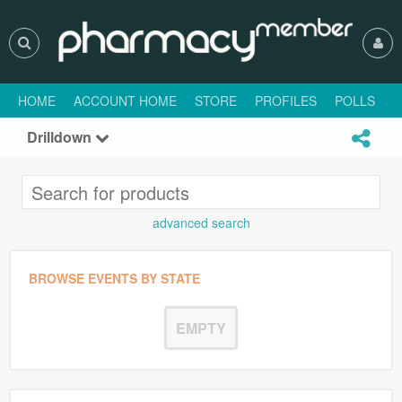
HOME
ACCOUNT HOME
STORE
PROFILES
POLLS
H
Drilldown
advanced search
BROWSE EVENTS BY STATE
EMPTY