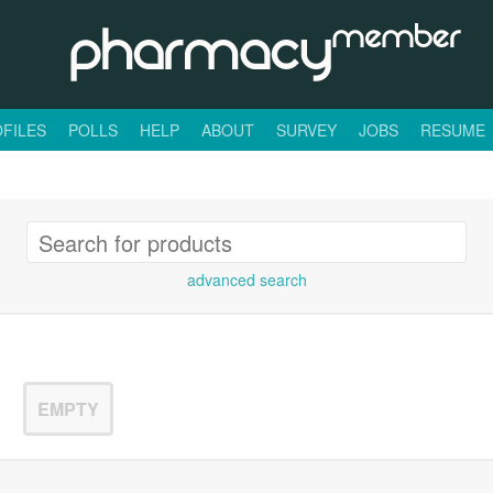
FILES
POLLS
HELP
ABOUT
SURVEY
JOBS
RESUME
advanced search
EMPTY