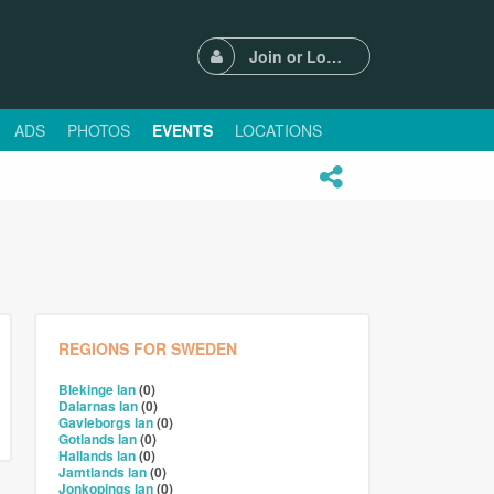
Join or Login
ADS
PHOTOS
EVENTS
LOCATIONS
REGIONS FOR SWEDEN
Blekinge lan
(0)
Dalarnas lan
(0)
Gavleborgs lan
(0)
Gotlands lan
(0)
Hallands lan
(0)
Jamtlands lan
(0)
Jonkopings lan
(0)